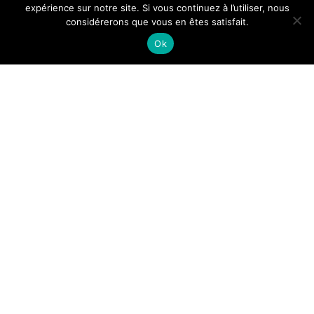
expérience sur notre site. Si vous continuez à l’utiliser, nous
considérerons que vous en êtes satisfait.
Ok
Alice
|
11 janvier 2024
Protecteur, messager spirituel, l’ange gardien est un
personnage couramment utilisé dans le cadre des