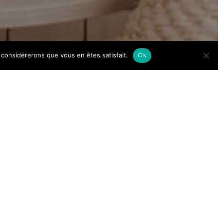
us considérerons que vous en êtes satisfait.
Ok
Alternatives to the
Miraculous Medal: 7 Marian
Medals
Apprendre à chanter : le
guide complet pour trouver le